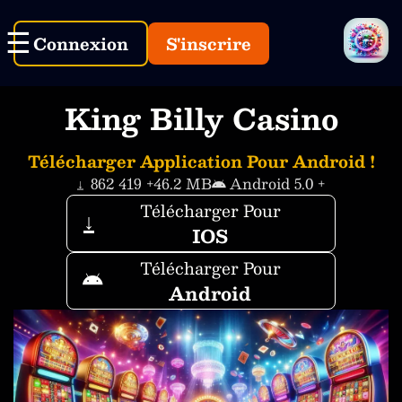
Connexion
S'inscrire
King Billy Casino
Télécharger Application Pour Android !
862 419 +
46.2 MB
Android 5.0 +
Télécharger Pour
IOS
Télécharger Pour
Android