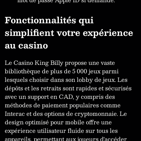
Fonctionnalités qui
simplifient votre expérience
au casino
Le Casino King Billy propose une vaste
bibliothèque de plus de 5 000 jeux parmi
lesquels choisir dans son lobby de jeux. Les
dépôts et les retraits sont rapides et sécurisés
avec un support en CAD, y compris des
méthodes de paiement populaires comme
Interac et des options de cryptomonnaie. Le
design optimisé pour mobile offre une
expérience utilisateur fluide sur tous les
appareils, permettant aux joueurs d'accéder