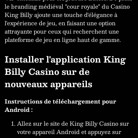
le branding médiéval "cour royale" du Casino
King Billy ajoute une touche d'élégance à
l'expérience de jeu, en faisant une option
attrayante pour ceux qui recherchent une
plateforme de jeu en ligne haut de gamme.
Installer l'application King
Billy Casino sur de
nouveaux appareils
Instructions de téléchargement pour
Android :
Allez sur le site de King Billy Casino sur
votre appareil Android et appuyez sur