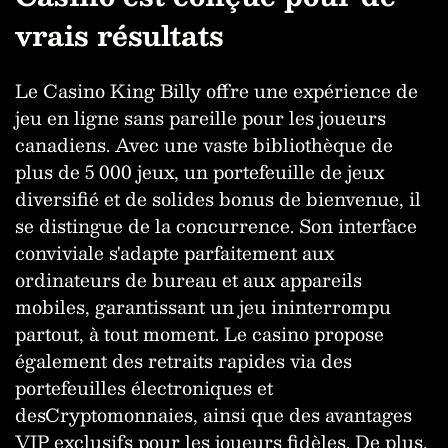
vrais résultats
Le Casino King Billy offre une expérience de
jeu en ligne sans pareille pour les joueurs
canadiens. Avec une vaste bibliothèque de
plus de 5 000 jeux, un portefeuille de jeux
diversifié et de solides bonus de bienvenue, il
se distingue de la concurrence. Son interface
conviviale s'adapte parfaitement aux
ordinateurs de bureau et aux appareils
mobiles, garantissant un jeu ininterrompu
partout, à tout moment. Le casino propose
également des retraits rapides via des
portefeuilles électroniques et
desCryptomonnaies, ainsi que des avantages
VIP exclusifs pour les joueurs fidèles. De plus,