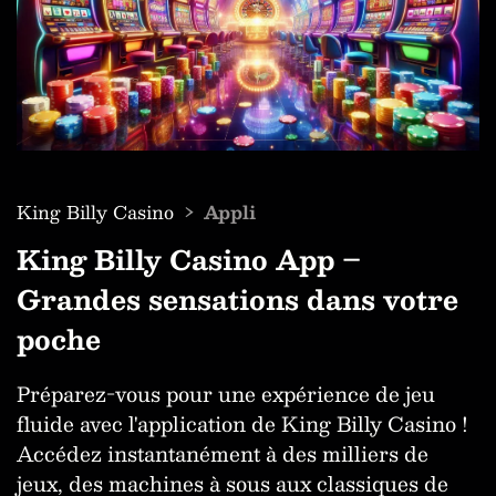
›
King Billy Casino
Appli
King Billy Casino App –
Grandes sensations dans votre
poche
Préparez-vous pour une expérience de jeu
fluide avec l'application de King Billy Casino !
Accédez instantanément à des milliers de
jeux, des machines à sous aux classiques de